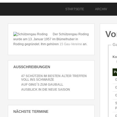
STARTSEITE
ARCHIV
Vo
Der Schützengau Roding
wurde am 13. Januar 1957 im Blümelhuber in
Roding gegründet. Ihm gehören
15 Gau-Vereine
an.
Ga
Ko
AUSSCHREIBUNGEN
Po
47 SCHÜTZEN IM BESTEN ALTER TREFFEN
VOLL INS SCHWARZE
G
AUF GING´S ZUM GAUBALL
G
AUSBLICK IN DIE NEUE SAISON
G
S
P
NÄCHSTE TERMINE
G