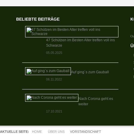
BELIEBTE BEITRÄGE
K
Od
47 Schützen im Besten Alter treffen voll ins
Schwarze
Ü
05.05.2025
Auf ging´s zum Gauball
06.11.2022
Nach Corona geht es
weiter
17.10.2021
AKTUELLE SEITE:
HOME
ÜBER UNS
VORSTANDSCHAFT