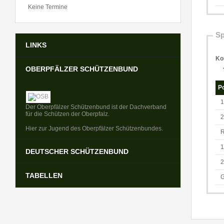
Keine Termine
Sp
LINKS
Ko
OBERPFÄLZER SCHÜTZENBUND
Po
1
Der Oberpfälzer Schützenbund ist der Dachverband
für die Schützen der Oberpfalz.
2
Hier zur Jugend des Oberpfälzer Schützenbundes.
R
1
DEUTSCHER SCHÜTZENBUND
2
TABELLEN
G
Der Deutsche Schützenbund (DSB) ist der
Dachverband für alle Schützen in Deutschland.
Bundesliga
Regionalliga
Bayernliga