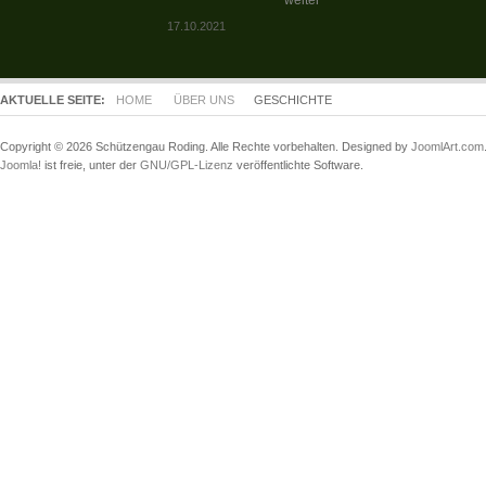
weiter
17.10.2021
AKTUELLE SEITE:
HOME
ÜBER UNS
GESCHICHTE
Copyright © 2026 Schützengau Roding. Alle Rechte vorbehalten. Designed by
JoomlArt.com
Joomla!
ist freie, unter der
GNU/GPL-Lizenz
veröffentlichte Software.