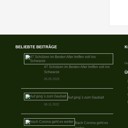
20
BELIEBTE BEITRÄGE
K
Od
47 Schützen im Besten Alter treffen voll ins
Schwarze
Ü
05.05.2025
Auf ging´s zum Gauball
06.11.2022
Nach Corona geht es