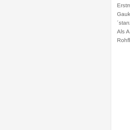
Erstm
Gauka
´stan
Als 
Rohfl
19
19