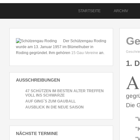
STARTSEITE
ARCHIV
Ge
Der Schützengau Roding
wurde am 13. Januar 1957 im Blümelhuber in
Geschrie
Roding gegründet. Ihm gehören
15 Gau-Vereine
an.
1. 
A
AUSSCHREIBUNGEN
47 SCHÜTZEN IM BESTEN ALTER TREFFEN
gegr
VOLL INS SCHWARZE
AUF GING´S ZUM GAUBALL
Die 
AUSBLICK IN DIE NEUE SAISON
"
"
NÄCHSTE TERMINE
"