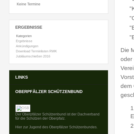
Keine Termine
"
"
"
ERGEBNISSE
Kategorien
"
Ergebnisse
Ankündigungen
Die 
Download Terminlisten RWK
Jubiläumschießen 2016
oder
Vere
Vors
LINKS
dem 
OBERPFÄLZER SCHÜTZENBUND
gesc
1
Der Oberpfälzer Schützenbund ist der Dachverband
E
für die Schützen der Oberpfalz.
2
Hier zur Jugend des Oberpfälzer Schützenbundes.