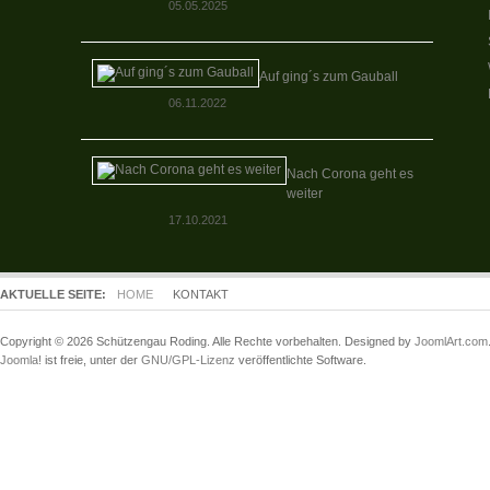
05.05.2025
Auf ging´s zum Gauball
06.11.2022
Nach Corona geht es
weiter
17.10.2021
AKTUELLE SEITE:
HOME
KONTAKT
Copyright © 2026 Schützengau Roding. Alle Rechte vorbehalten. Designed by
JoomlArt.com
Joomla!
ist freie, unter der
GNU/GPL-Lizenz
veröffentlichte Software.