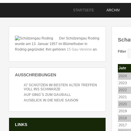
STARTSEITE
ARCHIV
Der Schützengau Roding
Scha
wurde am 13. Januar 1957 im Blümelhuber in
Roding gegründet. Ihm gehören
15 Gau-Vereine
an.
Filter
Jahr
AUSSCHREIBUNGEN
2024
2023
47 SCHÜTZEN IM BESTEN ALTER TREFFEN
VOLL INS SCHWARZE
2022
AUF GING´S ZUM GAUBALL
2021
AUSBLICK IN DIE NEUE SAISON
2020
2019
2018
LINKS
2017