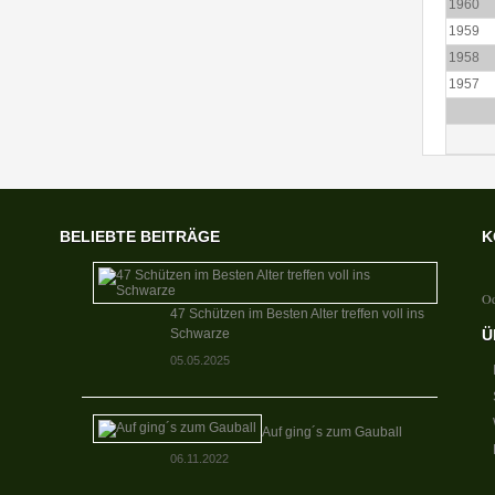
1960
1959
1958
1957
BELIEBTE BEITRÄGE
K
Od
47 Schützen im Besten Alter treffen voll ins
Schwarze
Ü
05.05.2025
Auf ging´s zum Gauball
06.11.2022