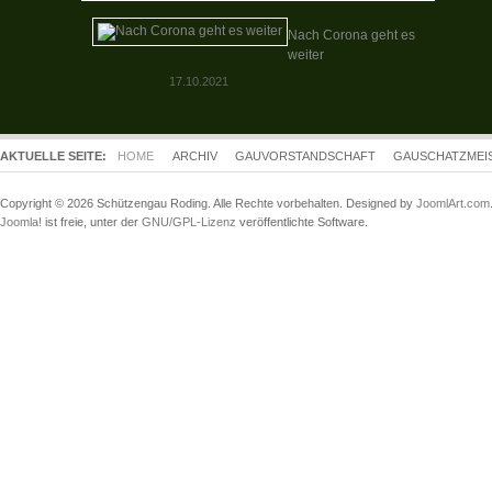
Nach Corona geht es
weiter
17.10.2021
AKTUELLE SEITE:
HOME
ARCHIV
GAUVORSTANDSCHAFT
GAUSCHATZMEI
Copyright © 2026 Schützengau Roding. Alle Rechte vorbehalten. Designed by
JoomlArt.com
Joomla!
ist freie, unter der
GNU/GPL-Lizenz
veröffentlichte Software.