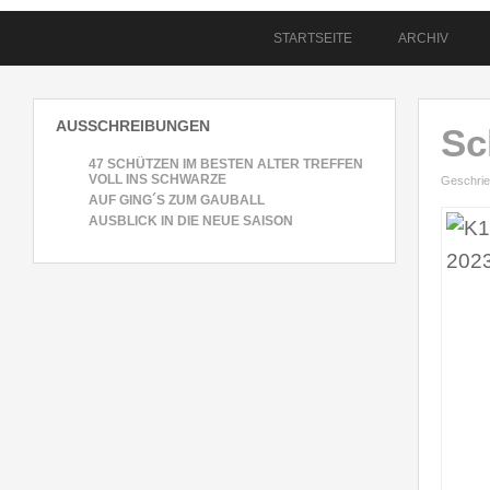
STARTSEITE
ARCHIV
AUSSCHREIBUNGEN
Sc
47 SCHÜTZEN IM BESTEN ALTER TREFFEN
VOLL INS SCHWARZE
Geschrie
AUF GING´S ZUM GAUBALL
AUSBLICK IN DIE NEUE SAISON