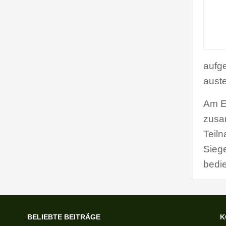
aufge
auste
Am E
zusa
Teiln
Siege
bedi
BELIEBTE BEITRÄGE
K