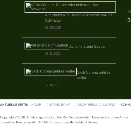
Od
47 Schützen im Besten Alter treffen voll ins
Schwarze
Ü
05.05.2025
Auf ging´s zum Gauball
06.11.2022
Nach Corona geht es
weiter
17.10.2021
AKTUELLE SEITE:
HOME
JUGEND ECKE
AUSCHREIBUNG JUGEND
SCHNU
Copyright © 2026 Schützengau Roding. Alle Rechte vorbehalten. Designed by
JoomlArt.com
Joomla!
ist freie, unter der
GNU/GPL-Lizenz
veröffentlichte Software.