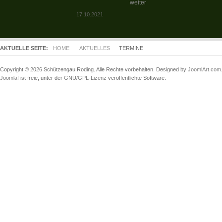
weiter
17.10.2021
AKTUELLE SEITE:
HOME
AKTUELLES
TERMINE
Copyright © 2026 Schützengau Roding. Alle Rechte vorbehalten. Designed by
JoomlArt.com
Joomla!
ist freie, unter der
GNU/GPL-Lizenz
veröffentlichte Software.