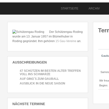
STARTSEITE
ARCHIV
Ter
Der Schützengau Roding
wurde am 13. Januar 1957 im Blümelhuber in
Roding gegründet. Ihm gehören
15 Gau-Vereine
an.
Gauba
AUSSCHREIBUNGEN
47 SCHÜTZEN IM BESTEN ALTER TREFFEN
Samsta
VOLL INS SCHWARZE
AUF GING´S ZUM GAUBALL
Wir freu
AUSBLICK IN DIE NEUE SAISON
Beginn: 
NÄCHSTE TERMINE