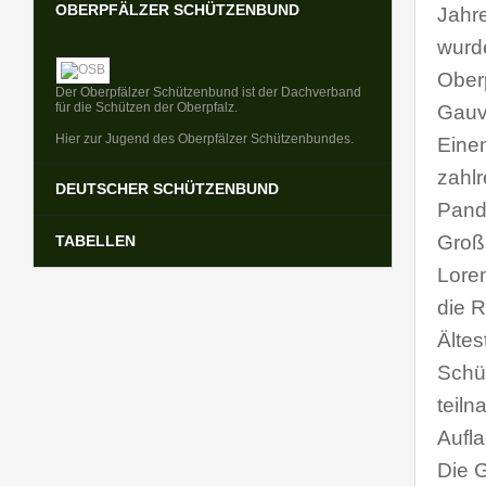
OBERPFÄLZER SCHÜTZENBUND
Jahr
wurd
Ober
Der Oberpfälzer Schützenbund ist der Dachverband
für die Schützen der Oberpfalz.
Gauv
Hier zur Jugend des Oberpfälzer Schützenbundes.
Einen
zahlr
DEUTSCHER SCHÜTZENBUND
Pande
Großk
TABELLEN
Der Deutsche Schützenbund (DSB) ist der
Lore
Dachverband für alle Schützen in Deutschland.
Bundesliga
die 
Regionalliga
Bayernliga
Ältes
Schü
teil
Aufl
Die G