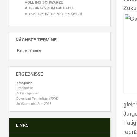
VOLL INS SCHWARZE
Zuku
AUF GING´S ZUM GAUBALL
AUSBLICK IN DIE NEUE SAISON
NÄCHSTE TERMINE
Keine Termine
ERGEBNISSE
Kategorien
Ergebnisse
Ankündigungen
Download Terminlisten RWK
glei
Jubiläumschießen 2016
Jürg
Täti
LINKS
reprä