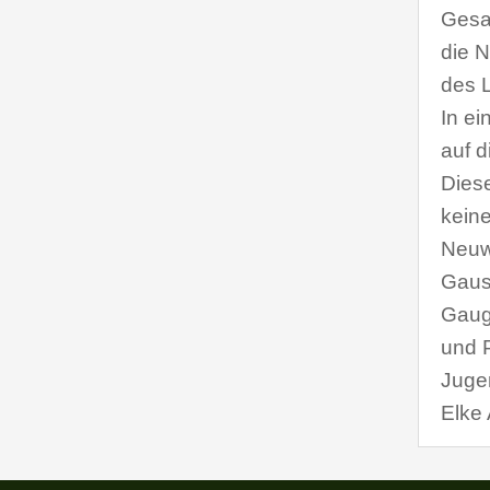
Gesa
die 
des 
In e
auf 
Dies
kein
Neuw
Gaus
Gauge
und P
Jugen
Elke 