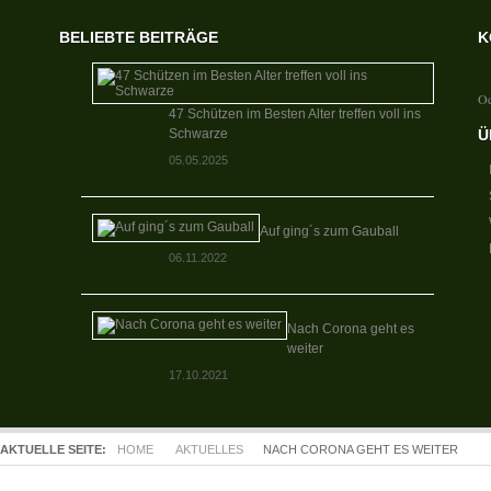
BELIEBTE BEITRÄGE
K
Od
47 Schützen im Besten Alter treffen voll ins
Schwarze
Ü
05.05.2025
Auf ging´s zum Gauball
06.11.2022
Nach Corona geht es
weiter
17.10.2021
AKTUELLE SEITE:
HOME
AKTUELLES
NACH CORONA GEHT ES WEITER