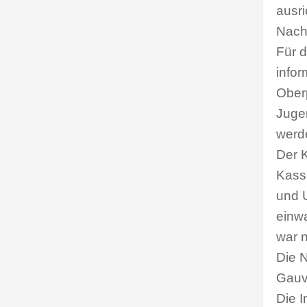
ausr
Nachf
Für d
infor
Oberp
Juge
werd
Der K
Kass
und U
einwa
war 
Die N
Gauv
Die 