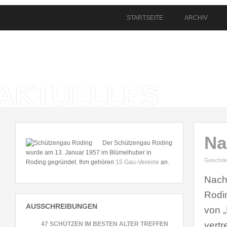
STARTSEITE
ARCHIV
AKTUELLES
Na
Der Schützengau Roding
wurde am 13. Januar 1957 im Blümelhuber in
Geschrie
Roding gegründet. Ihm gehören
15 Gau-Vereine
an.
Nach
Rodi
AUSSCHREIBUNGEN
von „
vert
47 SCHÜTZEN IM BESTEN ALTER TREFFEN